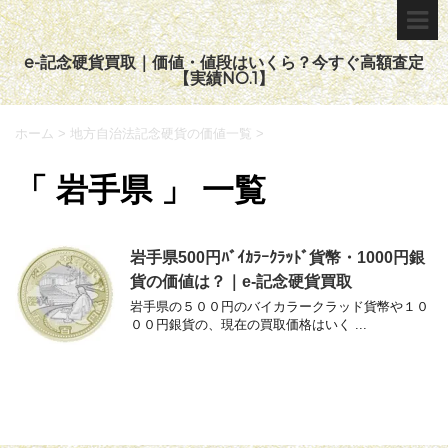
e-記念硬貨買取｜価値・値段はいくら？今すぐ高額査定
【実績NO.1】
ホーム
>
地方自治法記念硬貨の価値一覧
>
「 岩手県 」 一覧
岩手県500円ﾊﾞｲｶﾗｰｸﾗｯﾄﾞ貨幣・1000円銀
貨の価値は？｜e-記念硬貨買取
岩手県の５００円のバイカラークラッド貨幣や１０
００円銀貨の、現在の買取価格はいく ...