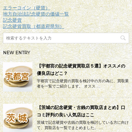
エラーコイン（硬貨）
地方自治法記念硬貨の価値一覧
記念硬貨
記念硬貨買取（都道府県別）
NEW ENTRY
【宇都宮の記念硬貨買取店５選】オススメの
優良店はどこ？
宇都宮で記念硬貨の買取を検討中の方の為に、買取業
者を一覧でご紹介します。 オスス ...
【茨城の記念硬貨・古銭の買取店まとめ】口
コミ評判の良い人気店はここ
茨城で記念硬貨や古銭の買取を検討している方に向け
て、買取店を一覧でまとめました。 ...