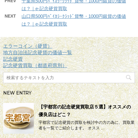
PREV
千葉県500円ﾊﾞｲｶﾗｰｸﾗｯﾄﾞ貨幣・1000円銀貨の価値
は？｜e-記念硬貨買取
NEXT
山口県500円ﾊﾞｲｶﾗｰｸﾗｯﾄﾞ貨幣・1000円銀貨の価値
は？｜e-記念硬貨買取
エラーコイン（硬貨）
地方自治法記念硬貨の価値一覧
記念硬貨
記念硬貨買取（都道府県別）
NEW ENTRY
【宇都宮の記念硬貨買取店５選】オススメの
優良店はどこ？
宇都宮で記念硬貨の買取を検討中の方の為に、買取業
者を一覧でご紹介します。 オスス ...