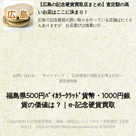
【広島の記念硬貨買取店まとめ】査定額の高
いお店はここに決まり！
広島で記念硬貨の買い取りを行っている店舗はたくさ
んありますが、お店選びは慎重に行 ...
お問い合わせ
サイトマップ
記念硬貨の買取をお考えの方へ
運営者情報
福島県500円ﾊﾞｲｶﾗｰｸﾗｯﾄﾞ貨幣・1000円銀
貨の価値は？｜e-記念硬貨買取
Copyright© e-記念硬貨買取｜価値・値段はいくら？今すぐ高額査定【実績
NO.1】 , 2024 All Rights Reserved.
powered by STINGER